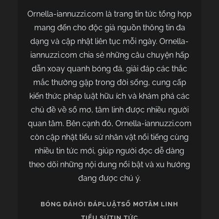
Ornella-iannuzzi.com là trang tin tức tổng hợp
mang đến cho độc giả nguồn thông tin đa
dạng và cập nhật liên tục mỗi ngày. Ornella-
iannuzzi.com chia sẻ những câu chuyện hấp
dẫn xoay quanh bóng đá, giải đáp các thắc
mắc thường gặp trong đời sống, cung cấp
kiến thức pháp luật hữu ích và khám phá các
chủ đề về sổ mơ, tâm linh được nhiều người
quan tâm. Bên cạnh đó, Ornella-iannuzzi.com
còn cập nhật tiểu sử nhân vật nổi tiếng cùng
nhiều tin tức mới, giúp người đọc dễ dàng
theo dõi những nội dung nổi bật và xu hướng
đang được chú ý.
BÓNG ĐÁ
HỎI ĐÁP
LUẬT
SỔ MƠ
TÂM LINH
TIỂU SỬ
TIN TỨC