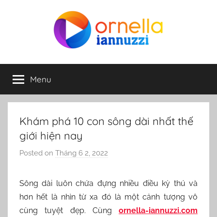
Skip
to
content
ornella-
Menu
iannuzzi.com
Khám phá 10 con sông dài nhất thế
giới hiện nay
Posted on
Tháng 6 2, 2022
b
y
N
Sông dài luôn chứa đựng nhiều điều kỳ thú và
g
hơn hết là nhìn từ xa đó là một cảnh tượng vô
u
cùng tuyệt đẹp. Cùng
ornella-iannuzzi.com
y