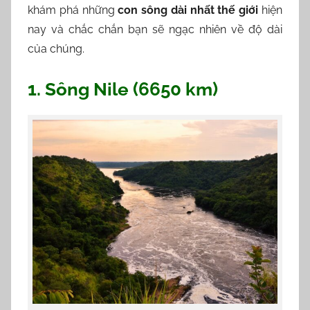
khám phá những
con sông dài nhất thế giới
hiện
ễ
nay và chắc chắn bạn sẽ ngạc nhiên về độ dài
n
của chúng.
N
h
1. Sông Nile (6650 km)
ạ
n