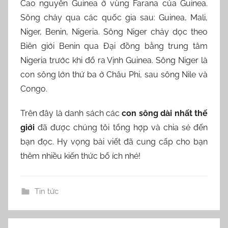
Cao nguyên Guinea ở vùng Farana của Guinea.
Sông chảy qua các quốc gia sau: Guinea, Mali,
Niger, Benin, Nigeria. Sông Niger chảy dọc theo
Biên giới Benin qua Đại đồng bằng trung tâm
Nigeria trước khi đổ ra Vịnh Guinea. Sông Niger là
con sông lớn thứ ba ở Châu Phi, sau sông Nile và
Congo.
Trên đây là danh sách các
con sông dài nhất thế
giới
đã được chúng tôi tổng hợp và chia sẻ đến
bạn đọc. Hy vọng bài viết đã cung cấp cho bạn
thêm nhiều kiến thức bổ ích nhé!
Tin tức
Điều