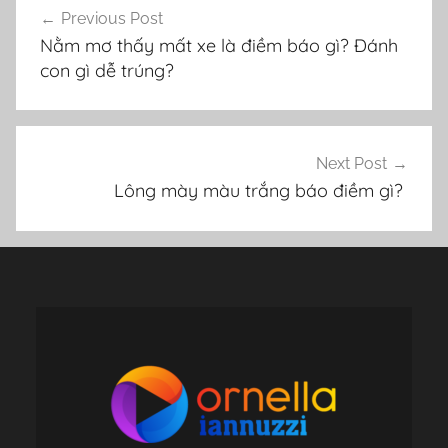
Previous Post
hướng
Nằm mơ thấy mất xe là điềm báo gì? Đánh
bài
con gì dễ trúng?
viết
Next Post
Lông mày màu trắng báo điềm gì?