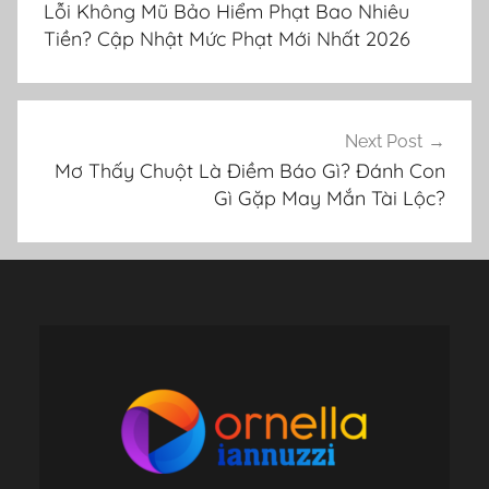
Lỗi Không Mũ Bảo Hiểm Phạt Bao Nhiêu
bài
Tiền? Cập Nhật Mức Phạt Mới Nhất 2026
viết
Next Post
Mơ Thấy Chuột Là Điềm Báo Gì? Đánh Con
Gì Gặp May Mắn Tài Lộc?