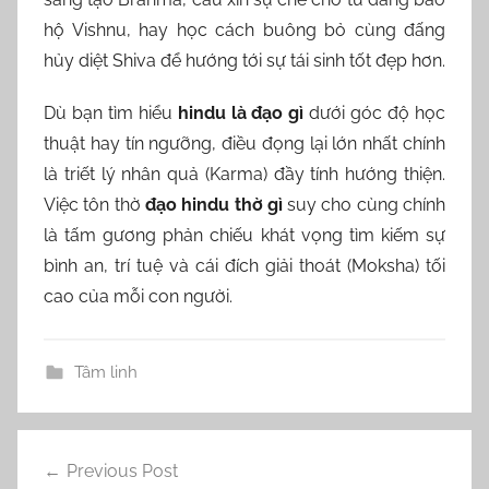
hộ Vishnu, hay học cách buông bỏ cùng đấng
hủy diệt Shiva để hướng tới sự tái sinh tốt đẹp hơn.
Dù bạn tìm hiểu
hindu là đạo gì
dưới góc độ học
thuật hay tín ngưỡng, điều đọng lại lớn nhất chính
là triết lý nhân quả (Karma) đầy tính hướng thiện.
Việc tôn thờ
đạo hindu thờ gì
suy cho cùng chính
là tấm gương phản chiếu khát vọng tìm kiếm sự
bình an, trí tuệ và cái đích giải thoát (Moksha) tối
cao của mỗi con người.
Tâm linh
Điều
Previous Post
hướng