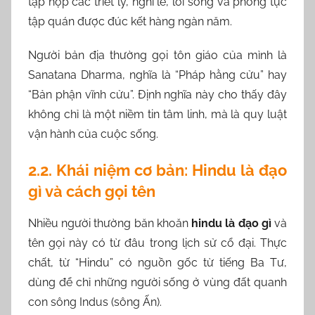
tập hợp các triết lý, nghi lễ, lối sống và phong tục
tập quán được đúc kết hàng ngàn năm.
Người bản địa thường gọi tôn giáo của mình là
Sanatana Dharma, nghĩa là “Pháp hằng cửu” hay
“Bản phận vĩnh cửu”. Định nghĩa này cho thấy đây
không chỉ là một niềm tin tâm linh, mà là quy luật
vận hành của cuộc sống.
2.2. Khái niệm cơ bản: Hindu là đạo
gì và cách gọi tên
Nhiều người thường băn khoăn
hindu là đạo gì
và
tên gọi này có từ đâu trong lịch sử cổ đại. Thực
chất, từ “Hindu” có nguồn gốc từ tiếng Ba Tư,
dùng để chỉ những người sống ở vùng đất quanh
con sông Indus (sông Ấn).