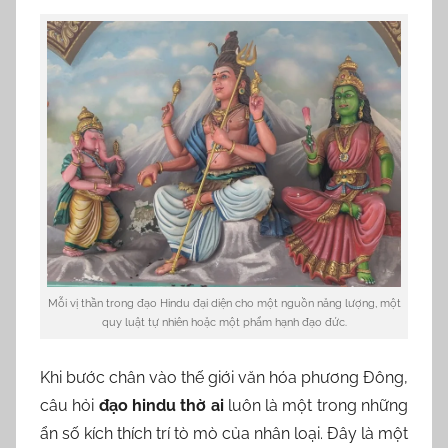
l
l
a
Mỗi vị thần trong đạo Hindu đại diện cho một nguồn năng lượng, một
quy luật tự nhiên hoặc một phẩm hạnh đạo đức.
Khi bước chân vào thế giới văn hóa phương Đông,
câu hỏi
đạo hindu thờ ai
luôn là một trong những
ẩn số kích thích trí tò mò của nhân loại. Đây là một