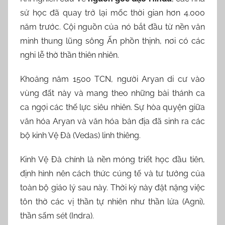
sử học đã quay trở lại mốc thời gian hơn 4.000
năm trước. Cội nguồn của nó bắt đầu từ nền văn
minh thung lũng sông Ấn phồn thịnh, nơi có các
nghi lễ thờ thần thiên nhiên.
Khoảng năm 1500 TCN, người Aryan di cư vào
vùng đất này và mang theo những bài thánh ca
ca ngợi các thế lực siêu nhiên. Sự hòa quyện giữa
văn hóa Aryan và văn hóa bản địa đã sinh ra các
bộ kinh Vệ Đà (Vedas) linh thiêng.
Kinh Vệ Đà chính là nền móng triết học đầu tiên,
định hình nên cách thức cúng tế và tư tưởng của
toàn bộ giáo lý sau này. Thời kỳ này đặt nặng việc
tôn thờ các vị thần tự nhiên như thần lửa (Agni),
thần sấm sét (Indra).