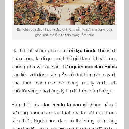
Bản chất của đạo hindu là đạo gì không nằm ở sự ràng buộc của
giáo luật, mà là sự tự do trong tâm thức
Hành trình khám phá câu hỏi
đạo hindu thờ ai
đã
đưa chúng ta đi qua một thế giới tâm linh vô cùng
phong phú và sâu sắc. Từ
nguồn gốc đạo Hindu
gắn liền với dòng sông Ấn cổ đại, tôn giáo này đã
phát triển thành một hệ thống triết lý vĩ đại, chi
phối lối sống của hàng tỷ tín đồ trên toàn thế giới.
Bản chất của
đạo hindu là đạo gì
không nằm ở
sự ràng buộc của giáo luật, mà là sự tự do trong
tâm thức. Người học đạo có thể sùng kính đấng
sáng tạo Brahma, cầu xin sự che chở từ đấng bảo