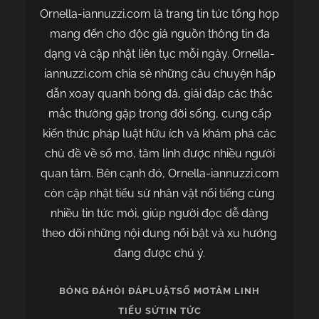
Ornella-iannuzzi.com là trang tin tức tổng hợp
mang đến cho độc giả nguồn thông tin đa
dạng và cập nhật liên tục mỗi ngày. Ornella-
iannuzzi.com chia sẻ những câu chuyện hấp
dẫn xoay quanh bóng đá, giải đáp các thắc
mắc thường gặp trong đời sống, cung cấp
kiến thức pháp luật hữu ích và khám phá các
chủ đề về sổ mơ, tâm linh được nhiều người
quan tâm. Bên cạnh đó, Ornella-iannuzzi.com
còn cập nhật tiểu sử nhân vật nổi tiếng cùng
nhiều tin tức mới, giúp người đọc dễ dàng
theo dõi những nội dung nổi bật và xu hướng
đang được chú ý.
BÓNG ĐÁ
HỎI ĐÁP
LUẬT
SỔ MƠ
TÂM LINH
TIỂU SỬ
TIN TỨC