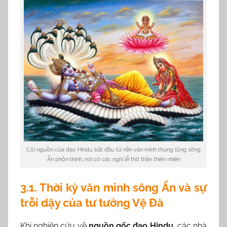
Cội nguồn của đạo Hindu bắt đầu từ nền văn minh thung lũng sông
Ấn phồn thịnh, nơi có các nghi lễ thờ thần thiên nhiên
3.1. Thời kỳ văn minh sông Ấn và sự
trỗi dậy của tư tưởng Vệ Đà
Khi nghiên cứu về
nguồn gốc đạo Hindu
, các nhà