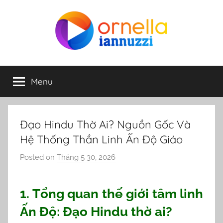
Skip
to
content
ornella-
Menu
iannuzzi.com
Đạo Hindu Thờ Ai? Nguồn Gốc Và
Hệ Thống Thần Linh Ấn Độ Giáo
Posted on
Tháng 5 30, 2026
b
y
o
1. Tổng quan thế giới tâm linh
r
Ấn Độ: Đạo Hindu thờ ai?
n
e