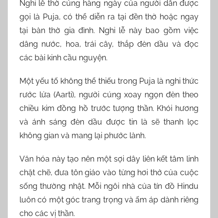
Nghi lễ thờ cúng hàng ngày của người dân được
gọi là Puja, có thể diễn ra tại đền thờ hoặc ngay
tại bàn thờ gia đình. Nghi lễ này bao gồm việc
dâng nước, hoa, trái cây, thắp đèn dầu và đọc
các bài kinh cầu nguyện.
Một yếu tố không thể thiếu trong Puja là nghi thức
rước lửa (Aarti), người cúng xoay ngọn đèn theo
chiều kim đồng hồ trước tượng thần. Khói hương
và ánh sáng đèn dầu được tin là sẽ thanh lọc
không gian và mang lại phước lành.
Văn hóa này tạo nên một sợi dây liên kết tâm linh
chặt chẽ, đưa tôn giáo vào từng hơi thở của cuộc
sống thường nhật. Mỗi ngôi nhà của tín đồ Hindu
luôn có một góc trang trọng và ấm áp dành riêng
cho các vị thần.