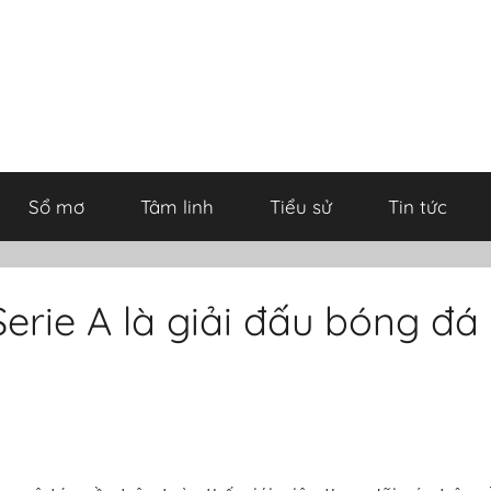
Sổ mơ
Tâm linh
Tiểu sử
Tin tức
rie A là giải đấu bóng đá