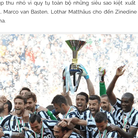
 thu nhỏ vì quy tụ toàn bộ những siêu sao kiệt xuất n
i, Marco van Basten, Lothar Matthäus cho đến Zinedin
ma.