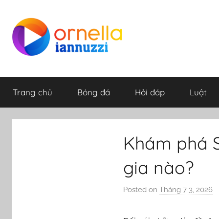
Skip
to
content
ornella-
Trang chủ
Bóng đá
Hỏi đáp
Luật
iannuzzi.com
Khám phá Se
gia nào?
Posted on
Tháng 7 3, 2026
b
y
o