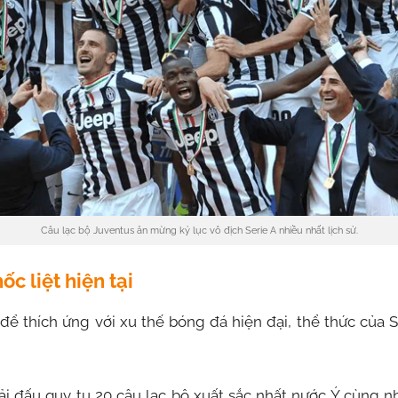
Câu lạc bộ Juventus ăn mừng kỷ lục vô địch Serie A nhiều nhất lịch sử.
ốc liệt hiện tại
ổ để thích ứng với xu thế bóng đá hiện đại, thể thức của 
ải đấu quy tụ 20 câu lạc bộ xuất sắc nhất nước Ý cùng nh