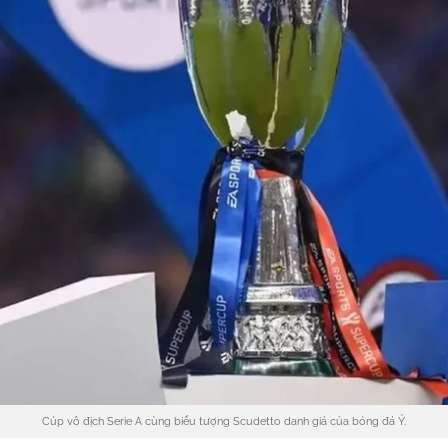
Cúp vô địch Serie A cùng biểu tượng Scudetto danh giá của bóng đá Ý.