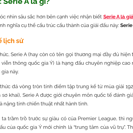
: Serie A là gì?
c nhìn sâu sắc hơn bên cạnh việc nhận biết
Serie A là g
ịnh nghĩa cụ thể cấu trúc cấu thành của giải đấu này:
Serie 
ế lịch sử
hức, Serie A (hay còn có tên gọi thương mại đầy đủ hiện t
n viễn thông quốc gia Ý) là hạng đấu chuyên nghiệp cao
 gia này.
thức đá vòng tròn tính điểm tập trung kể từ mùa giải 19
sơ khai), Serie A được giới chuyên môn quốc tế đánh gi
à nặng tính chiến thuật nhất hành tinh.
ta trầm trồ trước sự giàu có của Premier League, thì ng
đấu của quốc gia Ý mới chính là “trung tâm của vũ trụ”. T