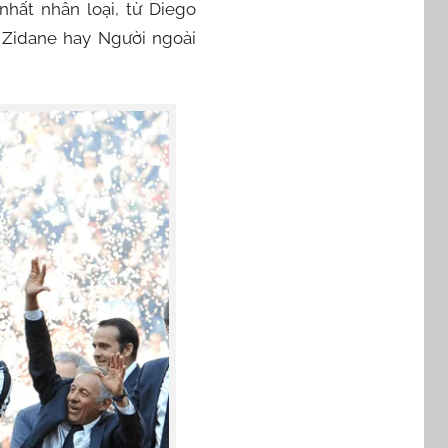
hất nhân loại, từ Diego
e Zidane hay Người ngoài