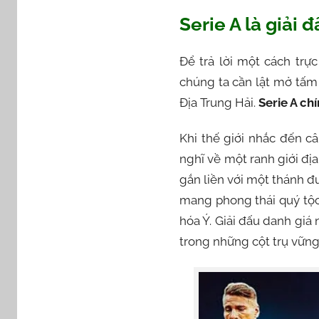
Serie A là giải
Để trả lời một cách trự
chúng ta cần lật mở tấm
Địa Trung Hải.
Serie A ch
Khi thế giới nhắc đến c
nghĩ về một ranh giới đị
gắn liền với một thánh đ
mang phong thái quý tộc,
hóa Ý. Giải đấu danh giá 
trong những cột trụ vững 