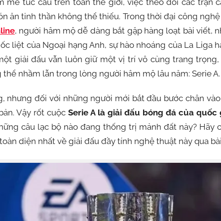
 mê túc cầu trên toàn thế giới, việc theo dõi các trận 
n ăn tinh thần không thể thiếu. Trong thời đại công nghệ
line
, người hâm mộ dễ dàng bắt gặp hàng loạt bài viết, 
khốc liệt của Ngoại hạng Anh, sự hào nhoáng của La Liga ha
ột giải đấu vẫn luôn giữ một vị trí vô cùng trang trọng
thể nhầm lẫn trong lòng người hâm mộ lâu năm: Serie A.
, nhưng đối với những người mới bắt đầu bước chân vào 
bản. Vậy rốt cuộc
Serie A là giải đấu bóng đá của quốc 
hững câu lạc bộ nào đang thống trị mảnh đất này? Hãy c
à toàn diện nhất về giải đấu đầy tính nghệ thuật này qua bài