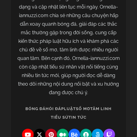
dạng và cập nhật liên tục mỗi ngày. Ornella-
iannuzzi.com chia sẻ những câu chuyện hấp
dẫn xoay quanh bóng đá, giải đáp các thắc
mắc thường gặp trong đời sống, cung cấp
kiến thức pháp luật hữu ích và khám phá các
chủ đề về sổ mơ, tâm linh được nhiều người
quan tâm. Bên cạnh đó, Ornella-iannuzzi.com
còn cập nhật tiểu sử nhân vật nổi tiếng cùng
nhiều tin tức mới, giúp người đọc dễ dàng
theo dõi những nội dung nổi bật và xu hướng
đang được chú ý.
BÓNG ĐÁ
HỎI ĐÁP
LUẬT
SỔ MƠ
TÂM LINH
TIỂU SỬ
TIN TỨC