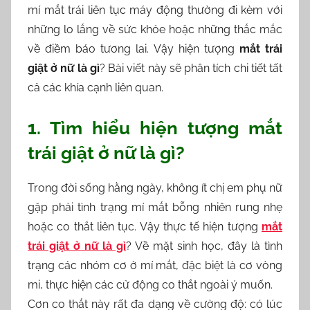
mí mắt trái liên tục máy động thường đi kèm với
l
những lo lắng về sức khỏe hoặc những thắc mắc
l
về điềm báo tương lai. Vậy hiện tượng
mắt trái
a
giật ở nữ là gì
? Bài viết này sẽ phân tích chi tiết tất
cả các khía cạnh liên quan.
1. Tìm hiểu hiện tượng mắt
trái giật ở nữ là gì?
Trong đời sống hằng ngày, không ít chị em phụ nữ
gặp phải tình trạng mí mắt bỗng nhiên rung nhẹ
hoặc co thắt liên tục. Vậy thực tế hiện tượng
mắt
trái giật ở nữ là gì
? Về mặt sinh học, đây là tình
trạng các nhóm cơ ở mí mắt, đặc biệt là cơ vòng
mi, thực hiện các cử động co thắt ngoài ý muốn.
Cơn co thắt này rất đa dạng về cường độ: có lúc