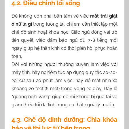
4.2. Điều chỉnh lối sống
Để không còn phải bận tâm về việc
mắt trái giật
ở nữ là gì
trong tương lai, chị em cần thiết lập một
chế độ sinh hoạt khoa học. Giấc ngủ đóng vai trò
tiên quyết; việc đảm bảo ngủ đủ 7-8 tiếng mỗi
ngày giúp hệ thần kinh có thời gian hồi phục hoàn
toàn.
Đối với những người thường xuyên làm việc với
máy tính, hãy nghiêm túc áp dụng quy tắc 20-20-
20: cứ sau 20 phút làm việc, hãy để mắt nhìn xa
khoảng 20 feet (6 mét) trong vòng 20 giây. Đây là
“quãng nghỉ vàng” giúp cơ mi không bị quá tải và
giảm thiểu tối đa tình trạng co thắt ngoài ý muốn.
4.3. Chế độ dinh dưỡng: Chìa khóa
bảo vệ thị lực từ bên trong