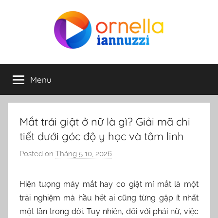
Skip
to
content
ornella-
Menu
iannuzzi.com
Mắt trái giật ở nữ là gì? Giải mã chi
tiết dưới góc độ y học và tâm linh
Posted on
Tháng 5 10, 2026
b
y
o
Hiện tượng máy mắt hay co giật mí mắt là một
r
trải nghiệm mà hầu hết ai cũng từng gặp ít nhất
n
một lần trong đời. Tuy nhiên, đối với phái nữ, việc
e