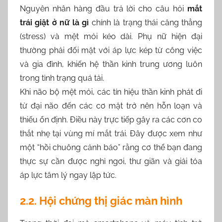
Nguyên nhân hàng đầu trả lời cho câu hỏi
mắt
trái giật ở nữ là gì
chính là trạng thái căng thẳng
(stress) và mệt mỏi kéo dài. Phụ nữ hiện đại
thường phải đối mặt với áp lực kép từ công việc
và gia đình, khiến hệ thần kinh trung ương luôn
trong tình trạng quá tải.
Khi não bộ mệt mỏi, các tín hiệu thần kinh phát đi
từ đại não đến các cơ mặt trở nên hỗn loạn và
thiếu ổn định. Điều này trực tiếp gây ra các cơn co
thắt nhẹ tại vùng mí mắt trái. Đây được xem như
một “hồi chuông cảnh báo” rằng cơ thể bạn đang
thực sự cần được nghỉ ngơi, thư giãn và giải tỏa
áp lực tâm lý ngay lập tức.
2.2. Hội chứng thị giác màn hình