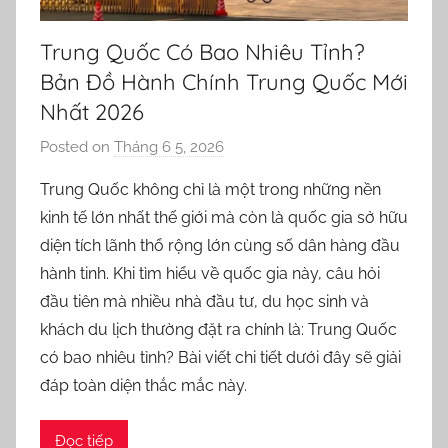
Trung Quốc Có Bao Nhiêu Tỉnh?
Bản Đồ Hành Chính Trung Quốc Mới
Nhất 2026
Posted on
Tháng 6 5, 2026
b
y
Trung Quốc không chỉ là một trong những nền
o
kinh tế lớn nhất thế giới mà còn là quốc gia sở hữu
r
diện tích lãnh thổ rộng lớn cùng số dân hàng đầu
n
hành tinh. Khi tìm hiểu về quốc gia này, câu hỏi
e
đầu tiên mà nhiều nhà đầu tư, du học sinh và
l
khách du lịch thường đặt ra chính là: Trung Quốc
l
a
có bao nhiêu tỉnh? Bài viết chi tiết dưới đây sẽ giải
đáp toàn diện thắc mắc này.
Đọc tiếp