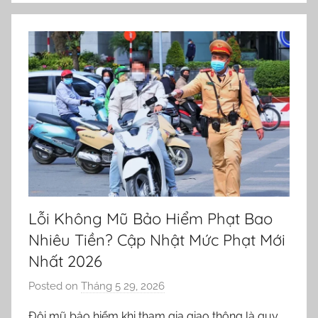
Lỗi Không Mũ Bảo Hiểm Phạt Bao
Nhiêu Tiền? Cập Nhật Mức Phạt Mới
Nhất 2026
Posted on
Tháng 5 29, 2026
b
y
Đội mũ bảo hiểm khi tham gia giao thông là quy