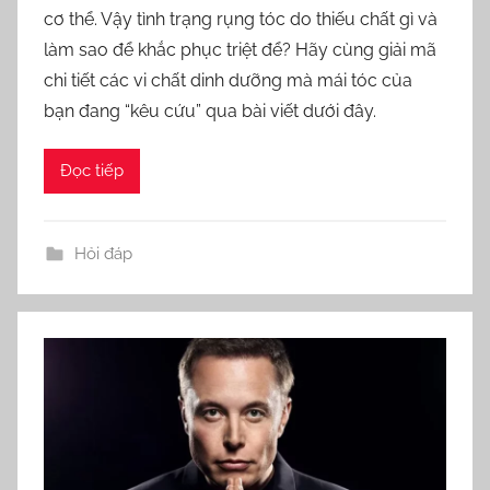
cơ thể. Vậy tình trạng rụng tóc do thiếu chất gì và
e
làm sao để khắc phục triệt để? Hãy cùng giải mã
l
chi tiết các vi chất dinh dưỡng mà mái tóc của
l
a
bạn đang “kêu cứu” qua bài viết dưới đây.
Đọc tiếp
Hỏi đáp