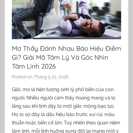
Mơ Thấy Đánh Nhau Báo Hiệu Điềm
Gì? Giải Mã Tâm Lý Và Góc Nhìn
Tâm Linh 2026
Posted on
Tháng 5 22, 2026
b
y
Giấc mơ là hiện tượng sinh lý phổ biến của con
o
người. Nhiều người cảm thấy hoang mang và lo
r
lắng sau khi tỉnh dậy từ một giấc mộng bạo lực.
n
Họ lo sợ đây là dấu hiệu báo trước xui rủi, mâu
e
thuẫn hoặc biến cố lớn. Tuy nhiên theo quan niệm
l
tâm linh, mỗi tình huống xung đột lại mang một ý
l