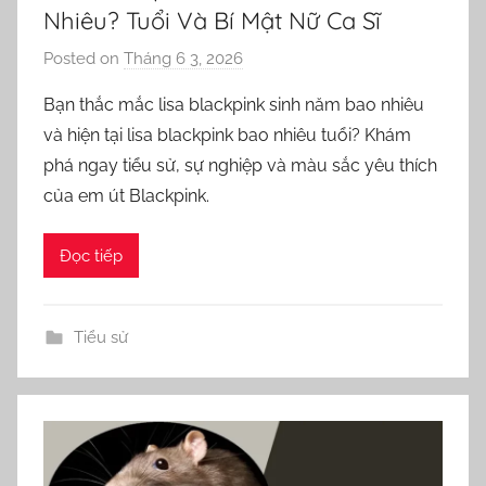
Nhiêu? Tuổi Và Bí Mật Nữ Ca Sĩ
Posted on
Tháng 6 3, 2026
b
y
Bạn thắc mắc lisa blackpink sinh năm bao nhiêu
o
và hiện tại lisa blackpink bao nhiêu tuổi? Khám
r
phá ngay tiểu sử, sự nghiệp và màu sắc yêu thích
n
của em út Blackpink.
e
l
Đọc tiếp
l
a
Tiểu sử