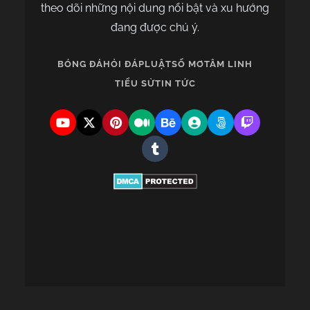
theo dõi những nội dung nổi bật và xu hướng
đang được chú ý.
BÓNG ĐÁ
HỎI ĐÁP
LUẬT
SỔ MƠ
TÂM LINH
TIỂU SỬ
TIN TỨC