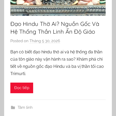
Đạo Hindu Thờ Ai? Nguồn Gốc Và
Hệ Thống Thần Linh Ấn Độ Giáo
Posted on
Tháng 5 30, 2026
b
y
Bạn có biết đạo hindu thờ ai và hệ thống đa thần
o
của tôn giáo này vận hành ra sao? Khám phá chi
r
tiết về nguồn gốc đạo Hindu và ba vị thần tối cao
n
Trimurti.
e
l
Đọc tiếp
l
a
Tâm linh