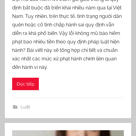
o
định bắt buộc đã triển khai nhiều năm qua tại Việt
r
Nam. Tuy nhiên, trên thực tế, tình trạng người dân
n
quên hoặc cố tình chấp hành sai quy định vẫn
e
diễn ra khá phổ biến. Vậy lỗi không mũ bảo hiểm
l
phạt bao nhiêu tiền theo quy định pháp luật hiện
l
a
hành? Bài viết này sẽ tổng hợp chi tiết và chuẩn
xác nhất các mức xử phạt hành chính liên quan
đến hành vi này.
Đọc tiếp
Luật