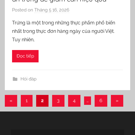
Posted on
Tháng 5 16, 2026
b
y
Trứng là một trong những thực phẩm phổ biến
o
nhất trong thực đơn hàng ngày của người Việt.
r
Tuy nhiên,
n
e
Đọc tiếp
l
l
a
Hỏi đáp
«
Previous
1
2
3
4
…
6
Next
»
Phân
Posts
Posts
trang
bài