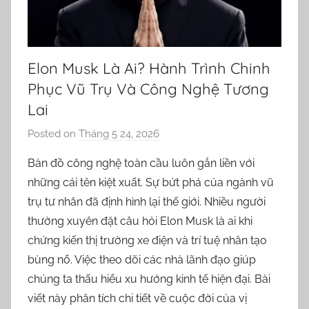
Elon Musk Là Ai? Hành Trình Chinh
Phục Vũ Trụ Và Công Nghệ Tương
Lai
Posted on
Tháng 5 24, 2026
b
y
Bản đồ công nghệ toàn cầu luôn gắn liền với
o
những cái tên kiệt xuất. Sự bứt phá của ngành vũ
r
trụ tư nhân đã định hình lại thế giới. Nhiều người
n
thường xuyên đặt câu hỏi Elon Musk là ai khi
e
chứng kiến thị trường xe điện và trí tuệ nhân tạo
l
bùng nổ. Việc theo dõi các nhà lãnh đạo giúp
l
a
chúng ta thấu hiểu xu hướng kinh tế hiện đại. Bài
viết này phân tích chi tiết về cuộc đời của vị