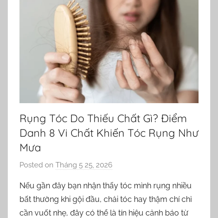
Rụng Tóc Do Thiếu Chất Gì? Điểm
Danh 8 Vi Chất Khiến Tóc Rụng Như
Mưa
Posted on
Tháng 5 25, 2026
b
y
Nếu gần đây bạn nhận thấy tóc mình rụng nhiều
o
bất thường khi gội đầu, chải tóc hay thậm chí chỉ
r
cần vuốt nhẹ, đây có thể là tín hiệu cảnh báo từ
n