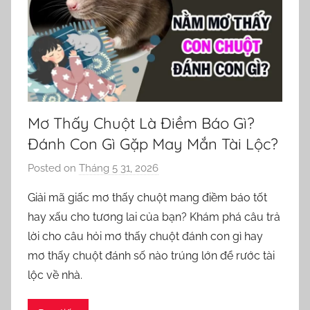
Mơ Thấy Chuột Là Điềm Báo Gì?
Đánh Con Gì Gặp May Mắn Tài Lộc?
Posted on
Tháng 5 31, 2026
b
y
Giải mã giấc mơ thấy chuột mang điềm báo tốt
o
hay xấu cho tương lai của bạn? Khám phá câu trả
r
lời cho câu hỏi mơ thấy chuột đánh con gì hay
n
mơ thấy chuột đánh số nào trúng lớn để rước tài
e
lộc về nhà.
l
l