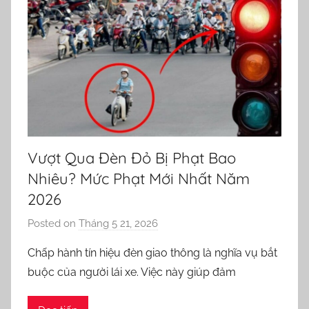
Vượt Qua Đèn Đỏ Bị Phạt Bao
Nhiêu? Mức Phạt Mới Nhất Năm
2026
Posted on
Tháng 5 21, 2026
b
y
Chấp hành tín hiệu đèn giao thông là nghĩa vụ bắt
o
buộc của người lái xe. Việc này giúp đảm
r
n