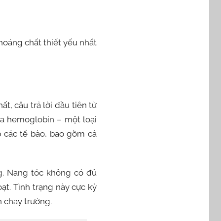
khoáng chất thiết yếu nhất
t, câu trả lời đầu tiên từ
o ra hemoglobin – một loại
 các tế bào, bao gồm cả
ng. Nang tóc không có đủ
oạt. Tình trạng này cực kỳ
n chay trường.