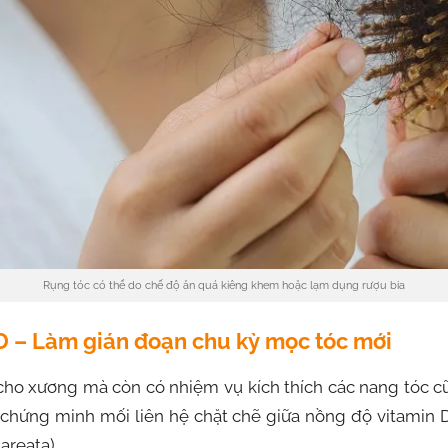
Rụng tóc có thể do chế độ ăn quá kiêng khem hoặc lạm dụng rượu bia
 D – Làm gián đoạn chu kỳ mọc tóc mới
cho xương mà còn có nhiệm vụ kích thích các nang tóc cũ
chứng minh mối liên hệ chặt chẽ giữa nồng độ vitamin 
areata).