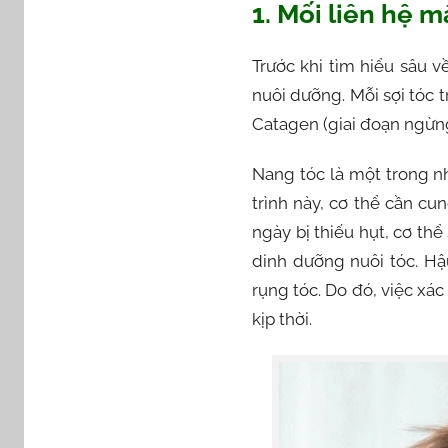
1. Mối liên hệ m
r
Trước khi tìm hiểu sâu 
nuôi dưỡng. Mỗi sợi tóc 
l
l
Catagen (giai đoạn ngừng 
Nang tóc là một trong nh
trình này, cơ thể cần c
ngày bị thiếu hụt, cơ th
dinh dưỡng nuôi tóc. Hậ
rụng tóc. Do đó, việc xá
kịp thời.