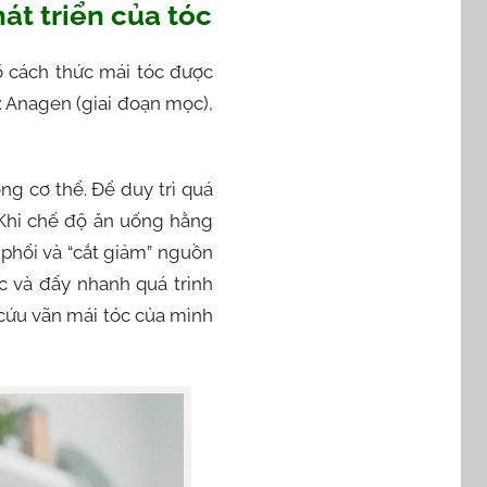
hát triển của tóc
rõ cách thức mái tóc được
: Anagen (giai đoạn mọc),
ng cơ thể. Để duy trì quá
 Khi chế độ ăn uống hằng
 phổi và “cắt giảm” nguồn
c và đẩy nhanh quá trình
cứu vãn mái tóc của mình