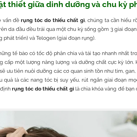
ật thiết giữa dinh dưỡng và chu kỳ p
n
về vấn đề
rụng tóc do thiếu chất gì
, chúng ta cần hiểu 
e
trên da đầu đều trải qua một chu kỳ sống gồm 3 giai đoạn
phát triển) và Telogen (giai đoạn rụng).
a
ững tế bào có tốc độ phân chia và tái tạo nhanh nhất tro
ung cấp một lượng năng lượng và dưỡng chất cực kỳ lớn.
ể sẽ ưu tiên nuôi dưỡng các cơ quan sinh tồn như tim, gan,
u quả là các nang tóc bị suy yếu, rút ngắn giai đoạn mọ
c định
rụng tóc do thiếu chất gì
là chìa khóa vàng để bạn 