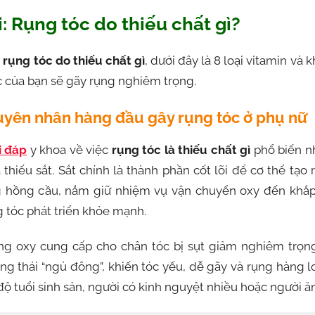
ỏi: Rụng tóc do thiếu chất gì?
n
rụng tóc do thiếu chất gì
, dưới đây là 8 loại vitamin và 
c của bạn sẽ gãy rụng nghiêm trọng.
guyên nhân hàng đầu gây rụng tóc ở phụ nữ
i đáp
y khoa về việc
rụng tóc là thiếu chất gì
phổ biến nhấ
à thiếu sắt. Sắt chính là thành phần cốt lõi để cơ thể tạ
ng hồng cầu, nắm giữ nhiệm vụ vận chuyển oxy đến khắp
 tóc phát triển khỏe mạnh.
ượng oxy cung cấp cho chân tóc bị sụt giảm nghiêm trọ
ạng thái “ngủ đông”, khiến tóc yếu, dễ gãy và rụng hàng l
độ tuổi sinh sản, người có kinh nguyệt nhiều hoặc người ă