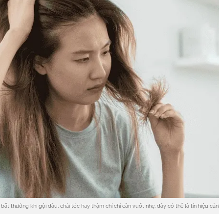
bất thường khi gội đầu, chải tóc hay thậm chí chỉ cần vuốt nhẹ, đây có thể là tín hiệu cả