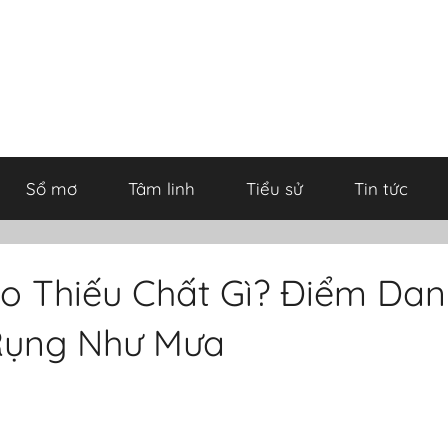
Sổ mơ
Tâm linh
Tiểu sử
Tin tức
o Thiếu Chất Gì? Điểm Danh
Rụng Như Mưa
b
y
o