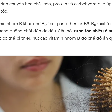
trình chuyển hóa chất béo, protein và carbohydrate, giúp 
tóc.
min nhóm B khác như B5 (axit pantothenic), B6, B9 (axit fol
mang dưỡng chất đến da đầu. Câu hỏi
rụng tóc nhiều ở nữ
iệc cơ thể bị thiếu hụt các vitamin nhóm B do chế độ ă