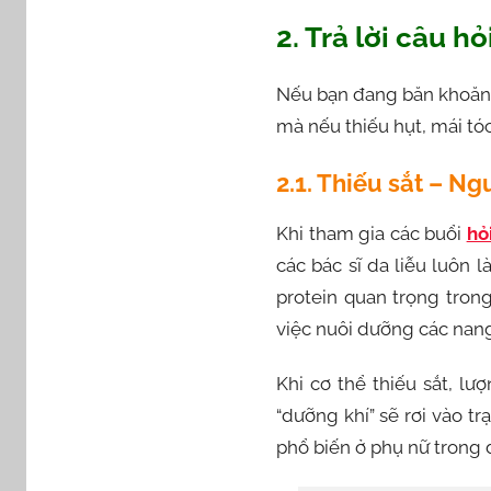
2. Trả lời câu h
Nếu bạn đang băn khoă
mà nếu thiếu hụt, mái tó
2.1. Thiếu sắt – N
Khi tham gia các buổi
hỏ
các bác sĩ da liễu luôn l
protein quan trọng tro
việc nuôi dưỡng các nang
Khi cơ thể thiếu sắt, l
“dưỡng khí” sẽ rơi vào tr
phổ biến ở phụ nữ trong 