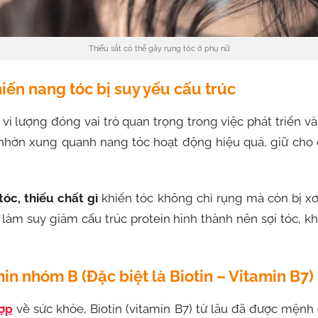
Thiếu sắt có thể gây rụng tóc ở phụ nữ
hiến nang tóc bị suy yếu cấu trúc
i lượng đóng vai trò quan trọng trong việc phát triển v
nhờn xung quanh nang tóc hoạt động hiệu quả, giữ cho
tóc, thiếu chất gì
khiến tóc không chỉ rụng mà còn bị xơ
làm suy giảm cấu trúc protein hình thành nên sợi tóc, kh
min nhóm B (Đặc biệt là Biotin – Vitamin B7)
hợp
về sức khỏe, Biotin (vitamin B7) từ lâu đã được mệnh d