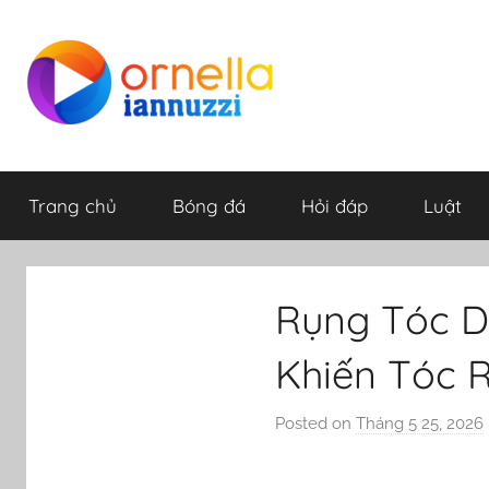
Skip
to
content
ornella-
Trang chủ
Bóng đá
Hỏi đáp
Luật
iannuzzi.com
Rụng Tóc D
Khiến Tóc 
Posted on
Tháng 5 25, 2026